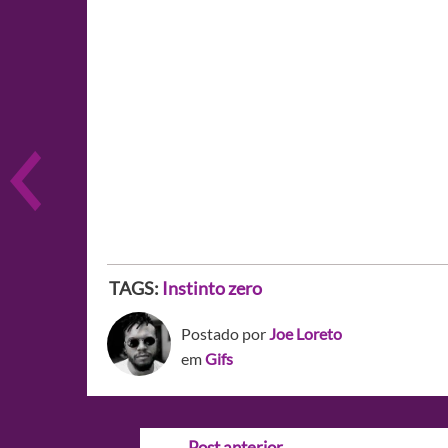
TAGS:
Instinto zero
Postado por
Joe Loreto
em
Gifs
Navegação
←
Post anterior