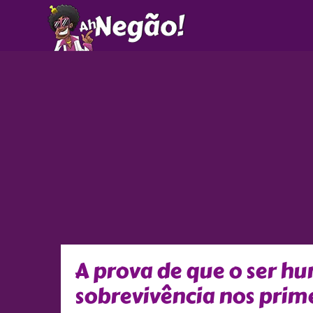
Ir
para
o
conteúdo
A prova de que o ser h
sobrevivência nos prime