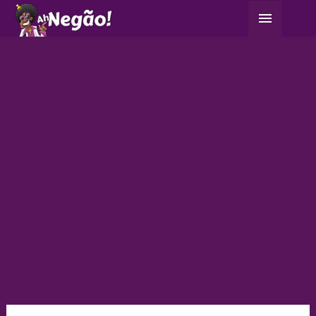
Ir
Menu
para
principa
o
conteúdo