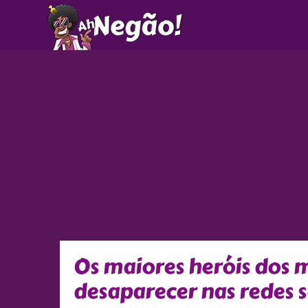
Ir
para
o
conteúdo
Os maiores heróis dos 
desaparecer nas redes s