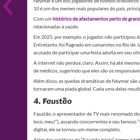
Neymar é um dos jogadores de futebol brasileiros
10 é um dos memes mais populares do país, princ
Com um
histórico de afastamentos perto de gran
relacionadas à saúde.
Em 2025, por exemplo, o jogador não participou da
Entretanto, foi flagrado em camarotes no Rio de J
acusado de participar uma festa adulta em seu síti
A internet não perdoa, claro. Assim, há até mesmo
de médicos, sugerindo que eles são os responsáveis 
Além disso, as quedas dramáticas de Neymar são
tornaram uma piada global. Cada uma delas resulto
4. Faustão
Faustão, o apresentador de TV mais renomado do 
loco, meu!”), assando concorrentes e seu famoso 
digital, ele se tornou um meme completo.
Além dos estáticos de “Faustão triste”, temos o t