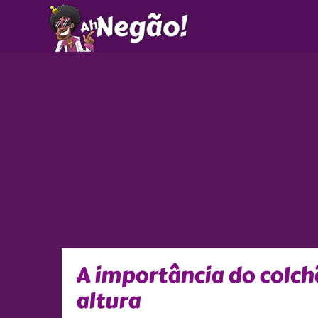
Ir
para
o
conteúdo
A importância do colch
altura