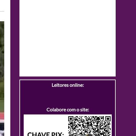
Leitores online:
Colabore com o site: