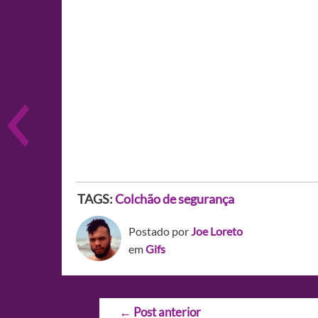
TAGS:
Colchão de segurança
Postado por
Joe Loreto
em
Gifs
Navegação
←
Post anterior