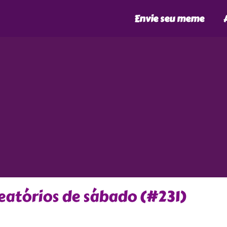
Envie seu meme
atórios de sábado (#231)