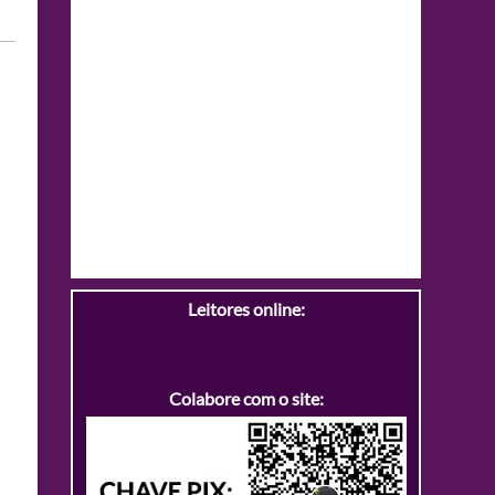
Leitores online:
Colabore com o site: