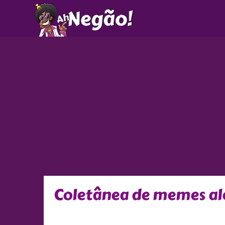
Ir
para
o
conteúdo
Coletânea de memes ale