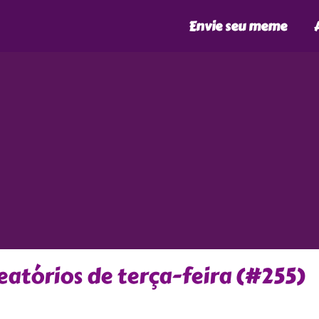
Envie seu meme
atórios de terça-feira (#255)