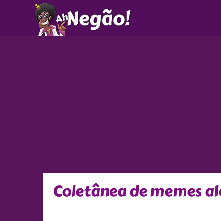
Ir
para
o
conteúdo
Coletânea de memes ale