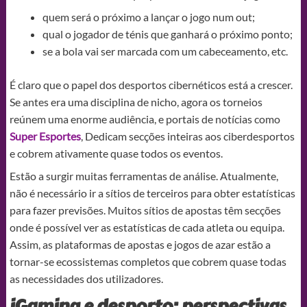
quem será o próximo a lançar o jogo num out;
qual o jogador de ténis que ganhará o próximo ponto;
se a bola vai ser marcada com um cabeceamento, etc.
É claro que o papel dos desportos cibernéticos está a crescer.
Se antes era uma disciplina de nicho, agora os torneios
reúnem uma enorme audiência, e portais de notícias como
Super Esportes
, Dedicam secções inteiras aos ciberdesportos
e cobrem ativamente quase todos os eventos.
Estão a surgir muitas ferramentas de análise. Atualmente,
não é necessário ir a sítios de terceiros para obter estatísticas
para fazer previsões. Muitos sítios de apostas têm secções
onde é possível ver as estatísticas de cada atleta ou equipa.
Assim, as plataformas de apostas e jogos de azar estão a
tornar-se ecossistemas completos que cobrem quase todas
as necessidades dos utilizadores.
iGaming e desporto: perspectivas