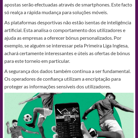
apostas serão efectuadas através de smartphones. Este facto
só realça a rápida mudança para soluções móveis.
As plataformas desportivas não estão isentas de inteligência
artificial. Esta analisa o comportamento dos utilizadores e
ajuda as empresas a oferecer bónus personalizados. Por
exemplo, se alguém se interessar pela Primeira Liga Inglesa,
achará certamente interessantes e úteis as ofertas de bónus
para este torneio em particular.
A segurança dos dados também continua a ser fundamental.
Os operadores de confiança utilizam a encriptação para
proteger as informações sensíveis dos utilizadores.