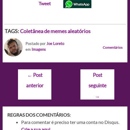
Tweet
TAGS:
Coletânea de memes aleatórios
Postado por
Joe Loreto
Comentários
em
Imagens
Navegação
←
Post
Post
de
anterior
seguinte
Post
→
REGRAS DOS COMENTÁRIOS:
Para comentar é preciso ter uma conta no Disqus.
Crie a sua aqui.