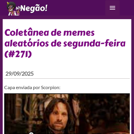
Ir
Menu
para
principa
o
conteúdo
Coletânea de memes
aleatórios de segunda-feira
(#271)
29/09/2025
Capa enviada por Scorpion: