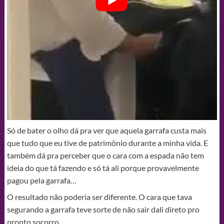
Só de bater o olho dá pra ver que aquela garrafa custa mais
que tudo que eu tive de patrimônio durante a minha vida. E
também dá pra perceber que o cara com a espada não tem
ideia do que tá fazendo e só tá ali porque provavelmente
pagou pela garrafa…
O resultado não poderia ser diferente. O cara que tava
segurando a garrafa teve sorte de não sair dali direto pro
pronto socorro.