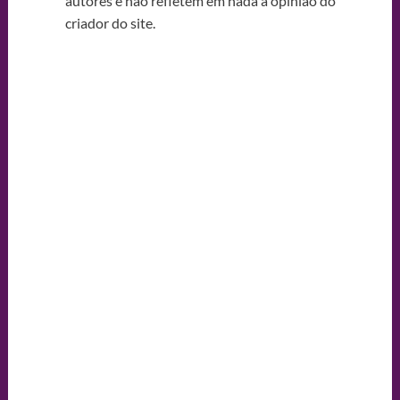
autores e não refletem em nada a opinião do
criador do site.