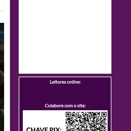
Leitores online:
Colabore com o site: