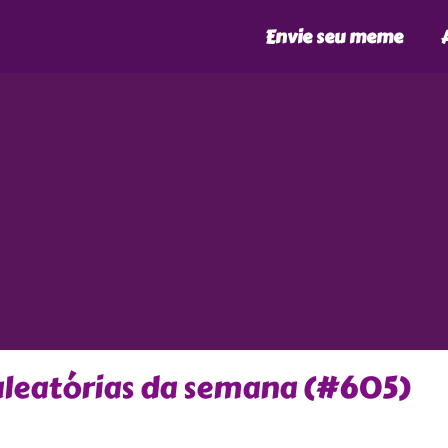
Envie seu meme
aleatórias da semana (#605)