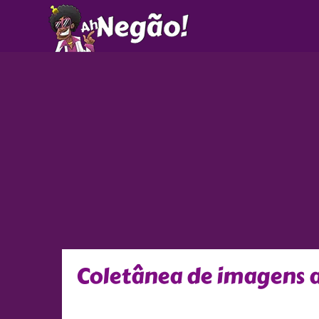
Ir
para
o
conteúdo
Coletânea de imagens 