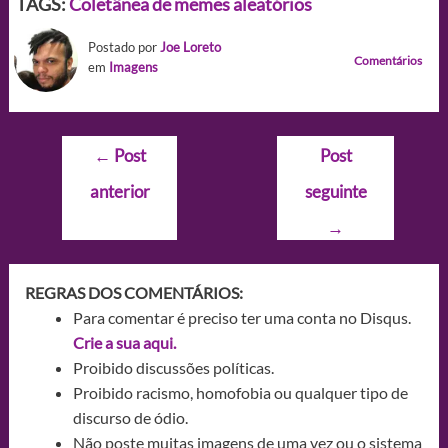
TAGS:
Coletânea de memes aleatórios
Postado por
Joe Loreto
Comentários
em
Imagens
Navegação
←
Post
Post
de
anterior
seguinte
Post
→
REGRAS DOS COMENTÁRIOS:
Para comentar é preciso ter uma conta no Disqus.
Crie a sua aqui.
Proibido discussões políticas.
Proibido racismo, homofobia ou qualquer tipo de
discurso de ódio.
Não poste muitas imagens de uma vez ou o sistema