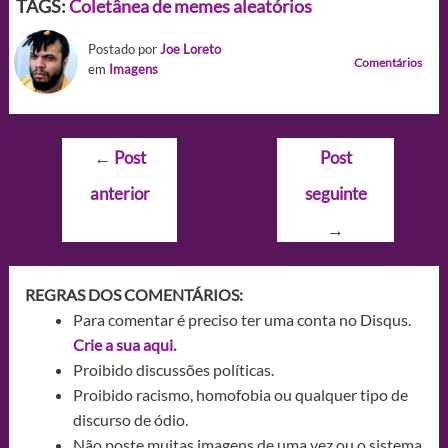
TAGS:
Coletânea de memes aleatórios
Postado por
Joe Loreto
Comentários
em
Imagens
Navegação
←
Post
Post
de
anterior
seguinte
Post
→
REGRAS DOS COMENTÁRIOS:
Para comentar é preciso ter uma conta no Disqus.
Crie a sua aqui.
Proibido discussões políticas.
Proibido racismo, homofobia ou qualquer tipo de
discurso de ódio.
Não poste muitas imagens de uma vez ou o sistema