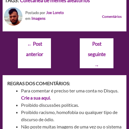
TAGS:
Coletânea de memes aleatórios
Postado por
Joe Loreto
Comentários
em
Imagens
Navegação
←
Post
Post
de
anterior
seguinte
Post
→
REGRAS DOS COMENTÁRIOS:
Para comentar é preciso ter uma conta no Disqus.
Crie a sua aqui.
Proibido discussões políticas.
Proibido racismo, homofobia ou qualquer tipo de
discurso de ódio.
Não poste muitas imagens de uma vez ou o sistema