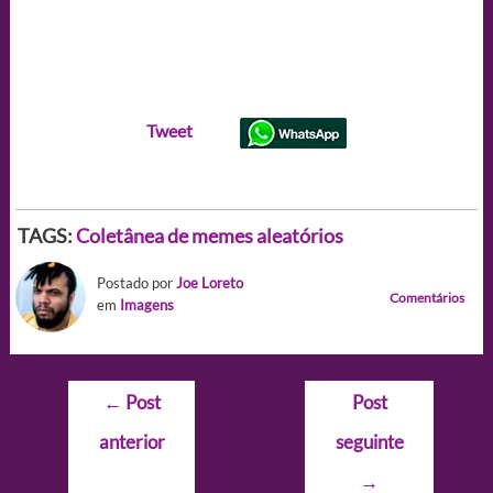
Tweet
TAGS:
Coletânea de memes aleatórios
Postado por
Joe Loreto
Comentários
em
Imagens
Navegação
←
Post
Post
de
anterior
seguinte
Post
→