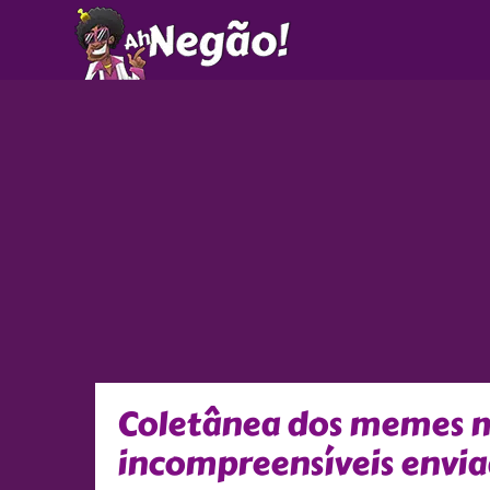
Ir
para
o
conteúdo
Coletânea dos memes ma
incompreensíveis envia