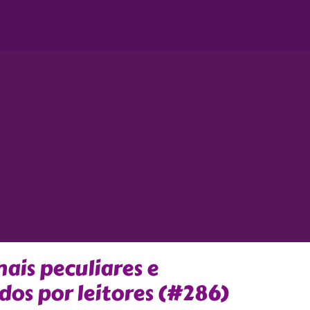
is peculiares e
dos por leitores (#286)