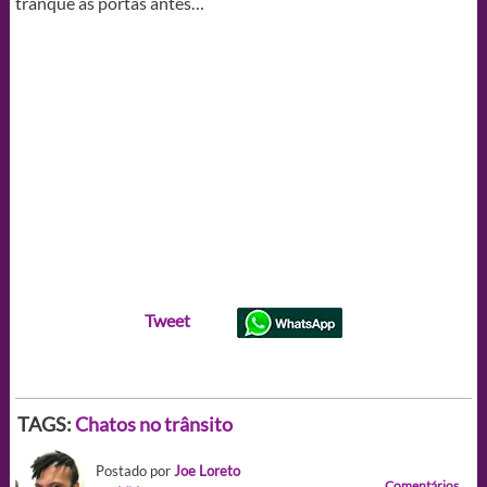
tranque as portas antes…
Tweet
TAGS:
Chatos no trânsito
Postado por
Joe Loreto
Comentários