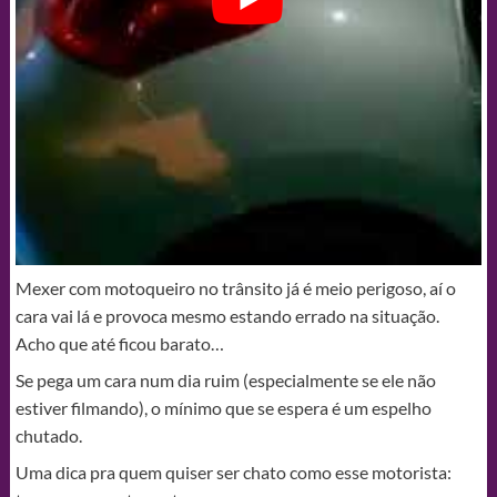
Mexer com motoqueiro no trânsito já é meio perigoso, aí o
cara vai lá e provoca mesmo estando errado na situação.
Acho que até ficou barato…
Se pega um cara num dia ruim (especialmente se ele não
estiver filmando), o mínimo que se espera é um espelho
chutado.
Uma dica pra quem quiser ser chato como esse motorista: