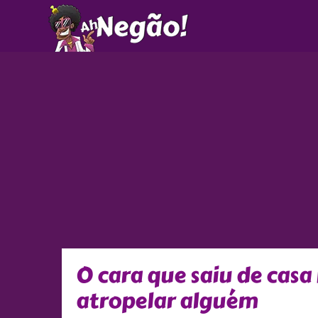
Ir
para
o
conteúdo
O cara que saiu de casa
atropelar alguém