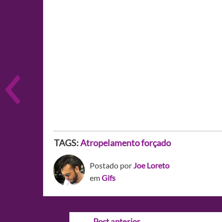
TAGS:
Atropelamento forçado
Postado por
Joe Loreto
em
Gifs
Navegação
←
Post anterior