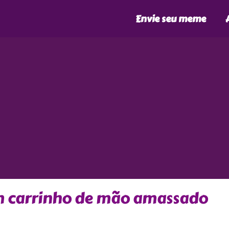
Envie seu meme
m carrinho de mão amassado