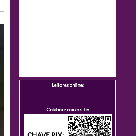
Leitores online:
Colabore com o site: