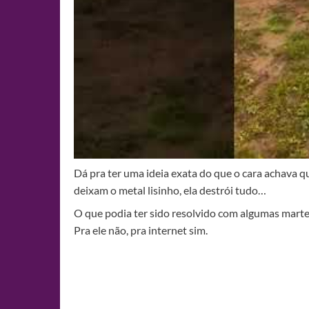
Dá pra ter uma ideia exata do que o cara achava 
deixam o metal lisinho, ela destrói tudo…
O que podia ter sido resolvido com algumas martel
Pra ele não, pra internet sim.