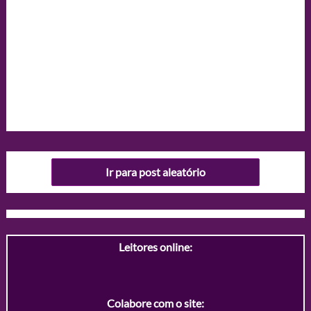
Ir para post aleatório
Leitores online:
Colabore com o site: