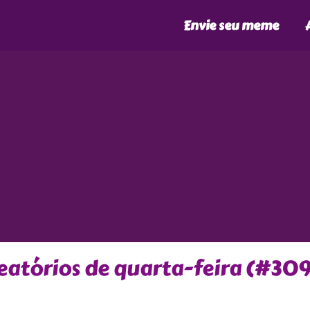
Envie seu meme
atórios de quarta-feira (#309