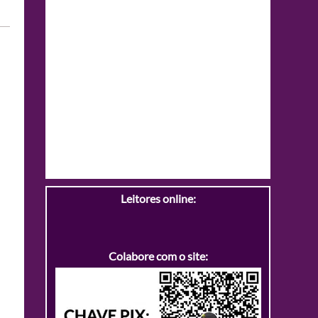
Leitores online:
Colabore com o site: