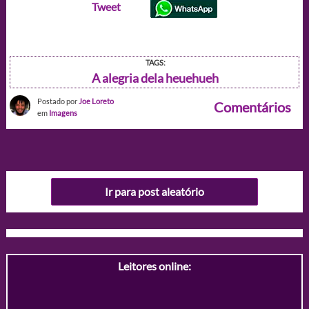
Tweet
TAGS:
A alegria dela heuehueh
Postado por
Joe Loreto
Comentários
em
Imagens
Ir para post aleatório
Leitores online: