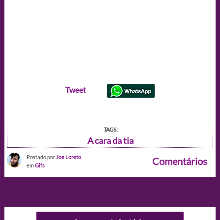
Tweet
TAGS:
A cara da tia
Postado por
Joe Loreto
Comentários
em
Gifs