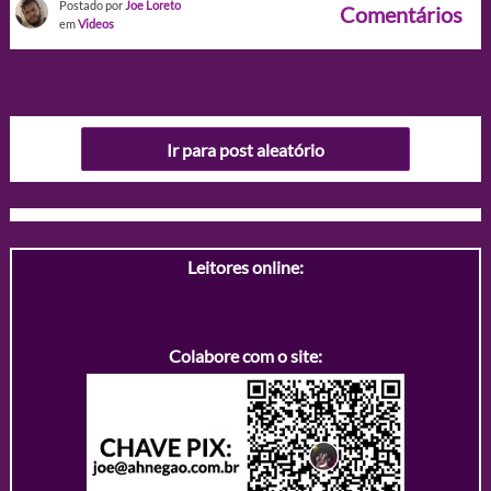
Postado por
Joe Loreto
Comentários
em
Videos
Ir para post aleatório
Leitores online:
Colabore com o site: