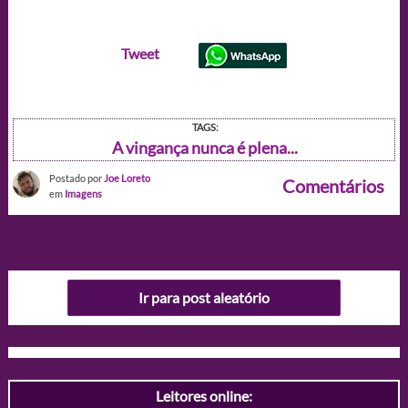
Tweet
TAGS:
A vingança nunca é plena...
Postado por
Joe Loreto
Comentários
em
Imagens
Ir para post aleatório
Leitores online: