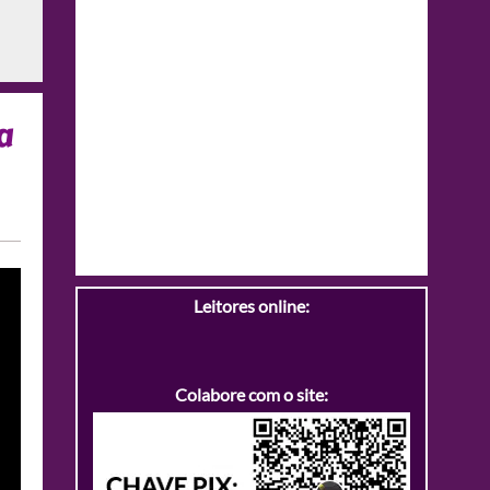
a
Leitores online:
Colabore com o site: