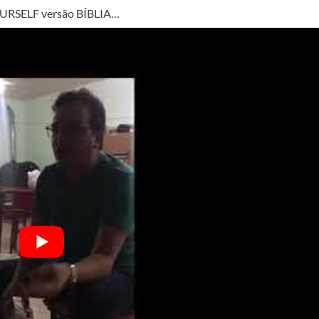
YOURSELF versão BÍBLIA…