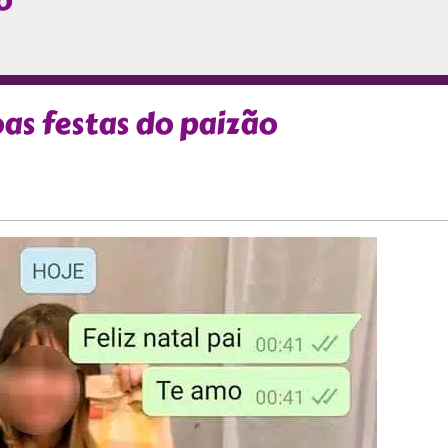
o
s festas do paizão