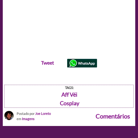
Tweet
TAGS:
Aff Véi
Cosplay
Postado por
Joe Loreto
Comentários
em
Imagens