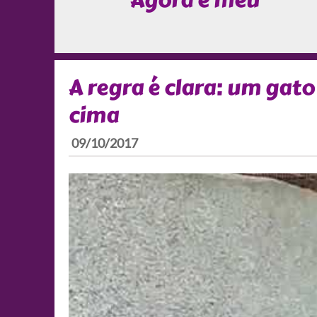
Agora é meu
A regra é clara: um gat
cima
09/10/2017