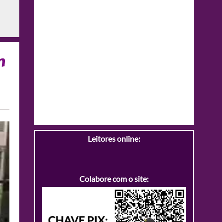
m
Leitores online:
Colabore com o site: