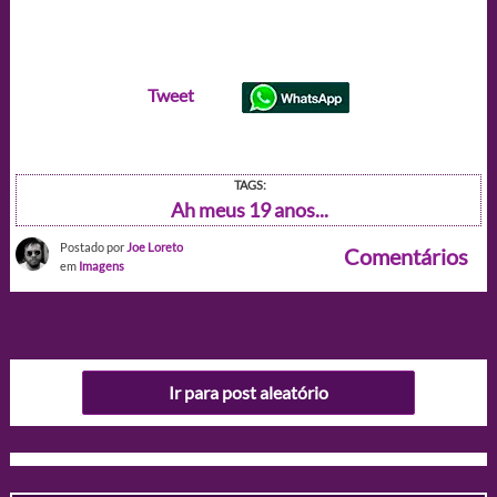
Tweet
TAGS:
Ah meus 19 anos...
Postado por
Joe Loreto
Comentários
em
Imagens
Ir para post aleatório