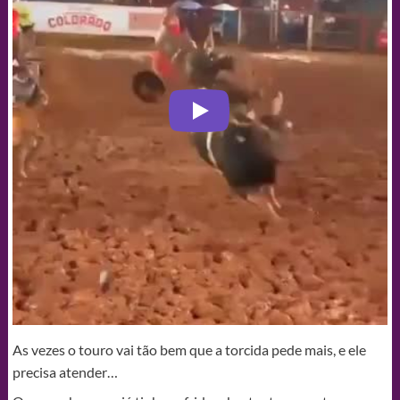
As vezes o touro vai tão bem que a torcida pede mais, e ele
precisa atender…