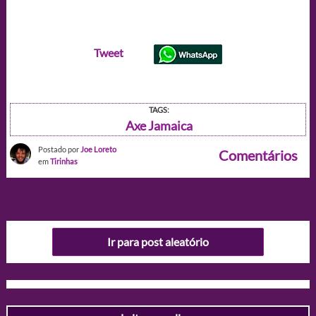
Tweet
TAGS:
Axe Jamaica
Postado por
Joe Loreto
Comentários
em
Tirinhas
Ir para post aleatório