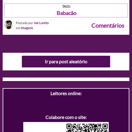
TAGS:
Babacão
Postado por
Joe Loreto
Comentários
em
Imagens
Ir para post aleatório
Leitores online:
Colabore com o site: