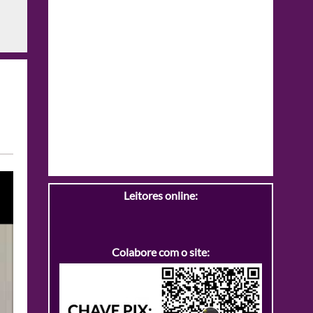
Leitores online:
Colabore com o site: