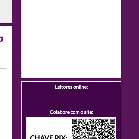
a
Leitores online:
Colabore com o site: