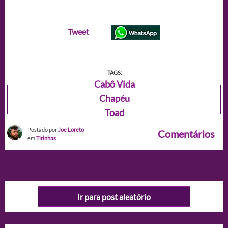
Tweet
TAGS:
Cabô Vida
Chapéu
Toad
Postado por
Joe Loreto
Comentários
em
Tirinhas
Ir para post aleatório