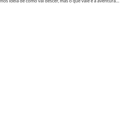
enos ideia de como vai descer, mas o que vale é a aventura…