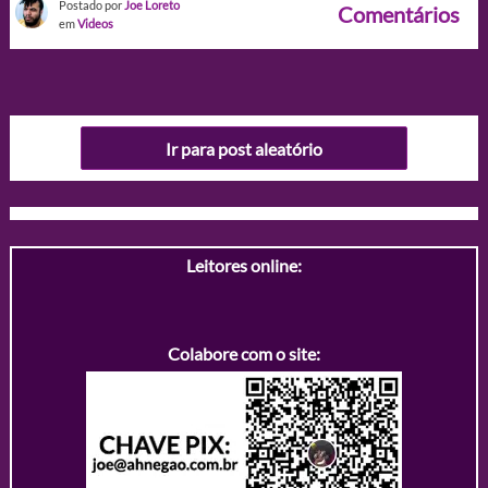
Postado por
Joe Loreto
Comentários
em
Videos
Ir para post aleatório
Leitores online:
Colabore com o site: