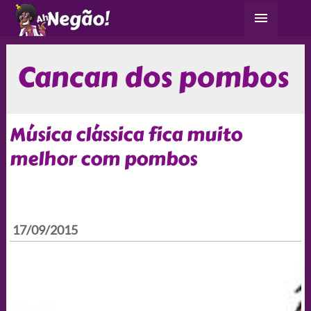
Ir
Menu
para
principa
o
conteúdo
Cancan dos pombos
Música clássica fica muito
melhor com pombos
17/09/2015