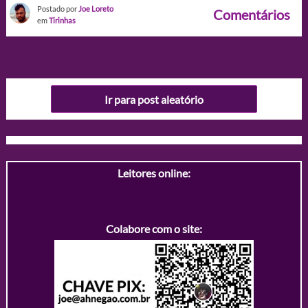
Postado por
Joe Loreto
Comentários
em
Tirinhas
Ir para post aleatório
Leitores online:
Colabore com o site: