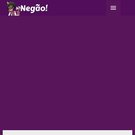
Ir
Menu
para
principa
o
conteúdo