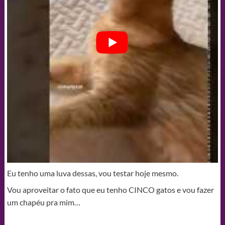
Eu tenho uma luva dessas, vou testar hoje mesmo.
Vou aproveitar o fato que eu tenho CINCO gatos e vou fazer
um chapéu pra mim…