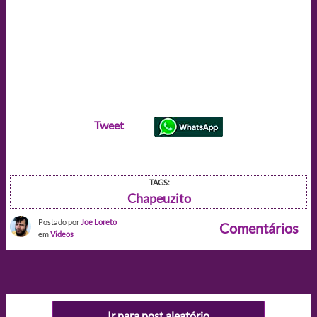
Tweet
TAGS:
Chapeuzito
Postado por
Joe Loreto
Comentários
em
Videos
Ir para post aleatório