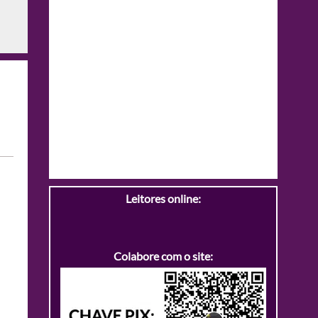
Leitores online:
Colabore com o site: