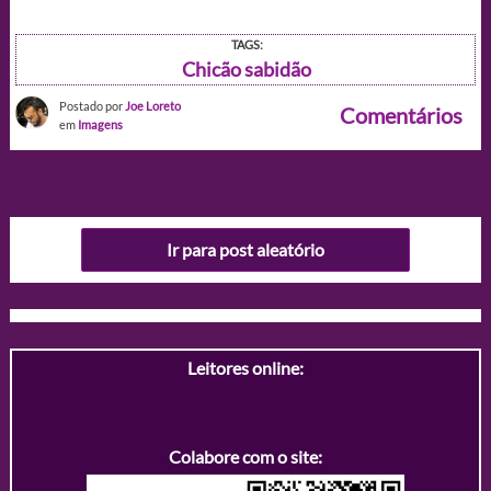
TAGS:
Chicão sabidão
Postado por
Joe Loreto
Comentários
em
Imagens
Ir para post aleatório
Leitores online:
Colabore com o site: