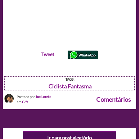
Tweet
TAGS:
Ciclista Fantasma
Postado por
Joe Loreto
Comentários
em
Gifs
Ir para post aleatório