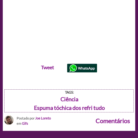
Tweet
TAGS:
Ciência
Espuma tóchica dos refri tudo
Postado por
Joe Loreto
Comentários
em
Gifs