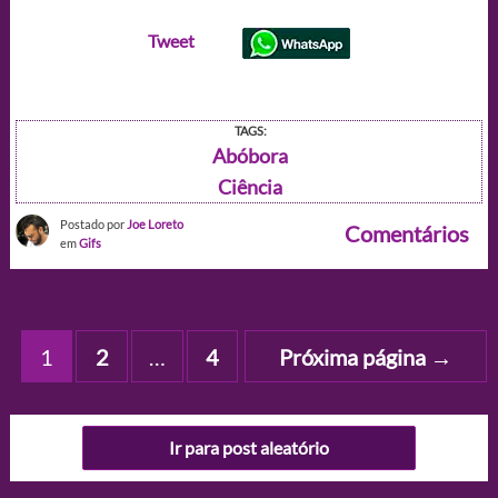
Tweet
TAGS:
Abóbora
Ciência
Postado por
Joe Loreto
Comentários
em
Gifs
Paginação
1
2
…
4
Próxima página
→
de
posts
Ir para post aleatório