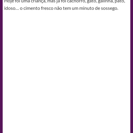
Hoje foi uma criança, mas já foi cachorro, gato, galinha, pato,
idoso… o cimento fresco não tem um minuto de sossego.