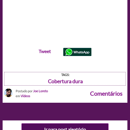
Tweet
TAGS:
Cobertura dura
Postado por
Joe Loreto
Comentários
em
Videos
Ir para post aleatório