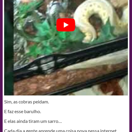
Sim, as cobras peidam.
E faz esse barulho.
E elas ainda tiram um sarro…
Cada dia a gente aprende uma coisa nova nessa internet…