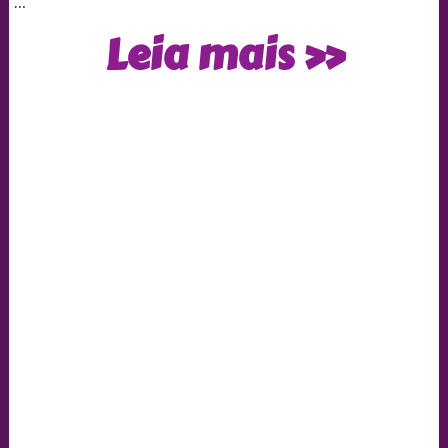
…
Coletânea
Leia mais »
de
memes
aleatórios
de
terça-