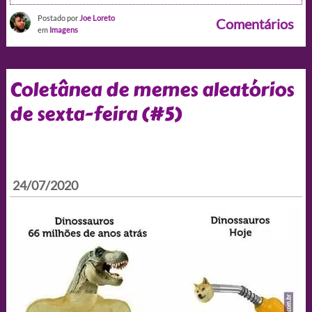
Postado por
Joe Loreto
Comentários
em
Imagens
Coletânea de memes aleatórios
de sexta-feira (#5)
24/07/2020