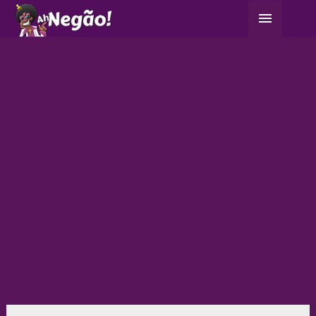
Ir
Menu
para
principa
o
conteúdo