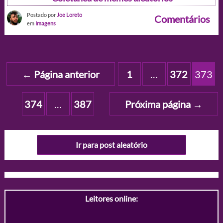
Postado por
Joe Loreto
Comentários
em
Imagens
Paginação
←
Página anterior
1
…
372
373
de
posts
374
…
387
Próxima página
→
Ir para post aleatório
Leitores online: