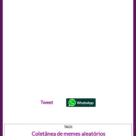
feira
(#6)
Tweet
TAGS:
Coletânea de memes aleatórios