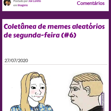
Postado por
Joe Loreto
Comentários
em
Imagens
Coletânea de memes aleatórios
de segunda-feira (#6)
27/07/2020