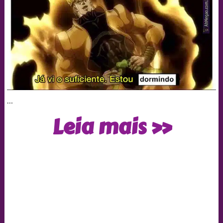
…
Coletânea
Leia mais »
de
memes