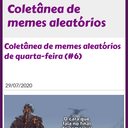
Coletânea de
memes aleatórios
Coletânea de memes aleatórios
de quarta-feira (#6)
29/07/2020