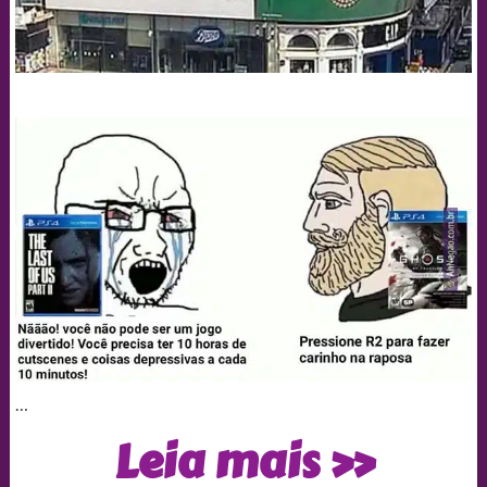
…
Coletânea
Leia mais »